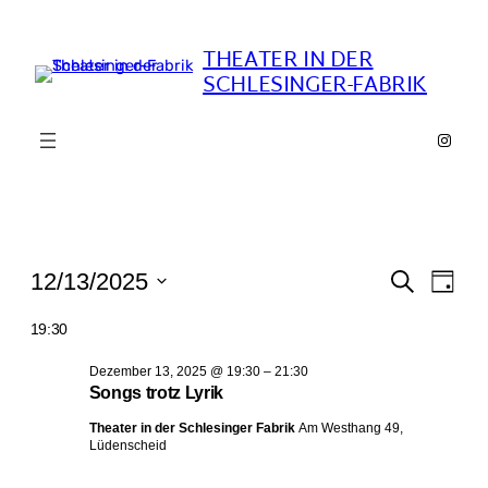
THEATER IN DER
SCHLESINGER-FABRIK
https:
Veranstaltungen
Verans
Ver
12/13/2025
Suche
Tag
Ans
Suche
für
Datum
Nav
19:30
und
wählen.
Dezember
Ansicht
Dezember 13, 2025 @ 19:30
–
21:30
13,
Songs trotz Lyrik
Naviga
2025
Theater in der Schlesinger Fabrik
Am Westhang 49,
Lüdenscheid